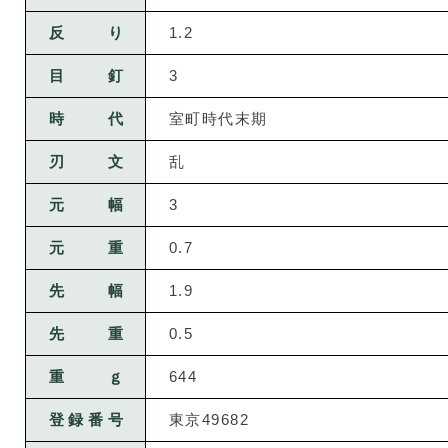
反り
1.2
目釘
3
時代
室町時代末期
刃文
乱
元幅
3
元重
0.7
先幅
1.9
先重
0.5
重ｇ
644
登録番号
東京49682