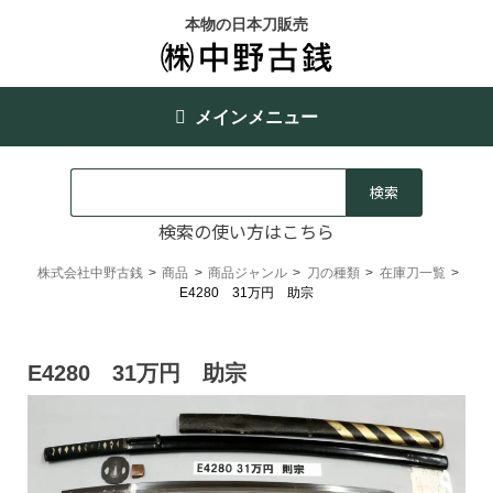
本物の日本刀販売
メインメニュー
検索の使い方はこちら
株式会社中野古銭
>
商品
>
商品ジャンル
>
刀の種類
>
在庫刀一覧
>
E4280 31万円 助宗
E4280 31万円 助宗