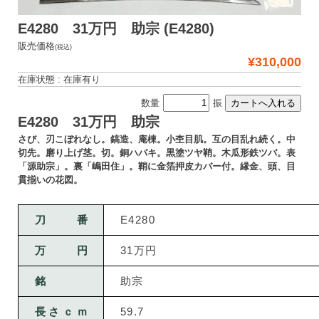
E4280 31万円 助宗 (E4280)
販売価格
(税込)
¥310,000
在庫状態 : 在庫有り
数量
振
E4280 31万円 助宗
さび、刃こぼれなし。鎬造、庵棟。小杢目肌。互の目乱れ続く。中
切先。磨り上げ茎。切。銅ハバキ。黒塗ツヤ鞘。木瓜形鉄ツバ。表
「源助宗」。裏「嶋田住」。鞘に金箔押皮カバー付。縁金、頭、目
貫揃いの花図。
刀番
E4280
万円
31万円
銘
助宗
長さｃｍ
59.7