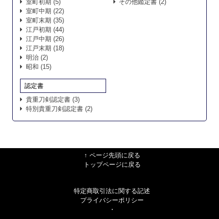
室町初期
(5)
その他鑑定書
(2)
室町中期
(22)
室町末期
(35)
江戸初期
(44)
江戸中期
(26)
江戸末期
(18)
明治
(2)
昭和
(15)
認定書
貴重刀剣認定書
(3)
特別貴重刀剣認定書
(2)
↑ ページ先頭に戻る
トップページに戻る
特定商取引法に関する記述
プライバシーポリシー
・