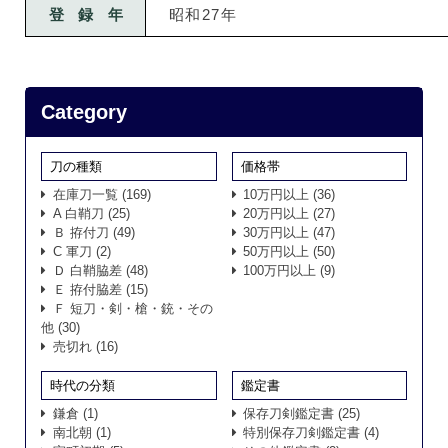
登録年
昭和27年
Category
刀の種類
価格帯
在庫刀一覧
(169)
10万円以上
(36)
A 白鞘刀
(25)
20万円以上
(27)
Ｂ 拵付刀
(49)
30万円以上
(47)
C 軍刀
(2)
50万円以上
(50)
Ｄ 白鞘脇差
(48)
100万円以上
(9)
Ｅ 拵付脇差
(15)
Ｆ 短刀・剣・槍・銃・その
他
(30)
売切れ
(16)
時代の分類
鑑定書
鎌倉
(1)
保存刀剣鑑定書
(25)
南北朝
(1)
特別保存刀剣鑑定書
(4)