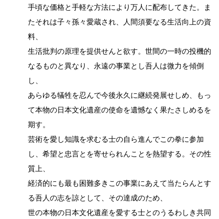
手頃な価格と手軽な方法により万人に配布してきた。ま
たそれは子々孫々愛蔵され、人間須要なる生活向上の資
料、
生活批判の原理を提供せんと欲す。世間の一時の投機的
なるものと異なり、永遠の事業とし吾人は微力を傾倒
し、
あらゆる犠牲を忍んで今後永久に継続発展せしめ、もっ
て本物の日本文化遺産の使命を遺憾なく果たさしめるを
期す。
芸術を愛し知識を求むる士の自ら進んでこの拳に参加
し、希望と忠言とを寄せられんことを熱望する。その性
質上、
経済的にも最も困難多きこの事業にあえて当たらんとす
る吾人の志を諒として、その達成のため、
世の本物の日本文化遺産を愛する士とのうるわしき共同