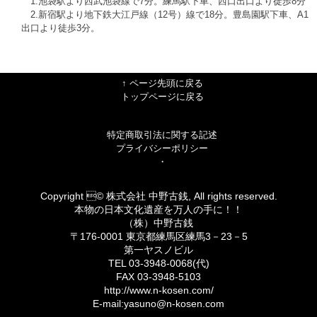
1.池袋駅より西武池袋線で7分。練馬駅下車、西口出口より徒歩8分
2.新宿駅より地下鉄大江戸線（12号）線で18分。豊島園駅下車、A1
出口より徒歩3分。
↑ ページ先頭に戻る
トップページに戻る
特定商取引法に関する記述
プライバシーポリシー
・
Copyright © 株式会社 中野古銭, All rights reserved.
本物の日本文化遺産を万人の手に！！
（株）中野古銭
〒176-0001 東京都練馬区練馬3－23－5
第一ヤスノビル
TEL 03-3948-0068(代)
FAX 03-3948-5103
http://www.n-kosen.com/
E-mail:yasuno@n-kosen.com