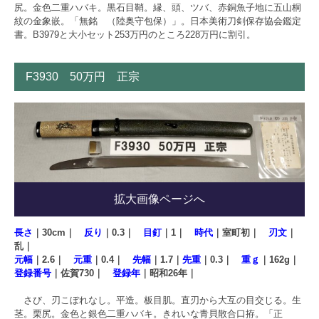
尻。金色二重ハバキ。黒石目鞘。縁、頭、ツバ、赤銅魚子地に五山桐
紋の金象嵌。「無銘 （陸奥守包保）」。日本美術刀剣保存協会鑑定
書。B3979と大小セット253万円のところ228万円に割引。
F3930 50万円 正宗
拡大画像ページへ
長さ
｜30cm｜
反り
｜0.3｜
目釘
｜1｜
時代
｜室町初｜
刃文
｜
乱｜
元幅
｜2.6｜
元重
｜0.4｜
先幅
｜1.7｜
先重
｜0.3｜
重ｇ
｜162g｜
登録番号
｜佐賀730｜
登録年
｜昭和26年｜
さび、刃こぼれなし。平造。板目肌。直刃から大互の目交じる。生
茎。栗尻。金色と銀色二重ハバキ。きれいな青貝散合口拵。「正