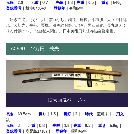
元幅
｜2.9｜
元重
｜0.7｜
先幅
｜1.8｜
先重
｜0.5｜
重ｇ
｜640g｜
登録番号
｜新潟073649｜
登録年
｜令和6年｜
研ぎ立て。さび、刃こぼれなし。鎬造。庵棟。小糠肌。大互の目乱
れ。大切先。生茎。栗尻。引両紋付銀ハバキ。黒石目鞘。長丸形ふく
りん付銅ツバ。「無銘(末関)」。日本美術刀剣保存協会鑑定書。
A3980 72万円 兼先
拡大画像ページへ
長さ
｜69.5cm｜
反り
｜1.5｜
目釘
｜2｜
時代
｜室町末｜
刃文
｜
乱｜
元幅
｜3｜
元重
｜0.8｜
先幅
｜1.8｜
先重
｜0.5｜
重ｇ
｜636g｜
登録番号
｜鹿児島17107｜
登録年
｜昭和46年｜