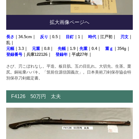
拡大画像ページへ
長さ
｜34.5cm｜
反り
｜0.5｜
目釘
｜1｜
時代
｜江戸初｜
刃文
｜
乱｜
元幅
｜3.3｜
元重
｜0.8｜
先幅
｜1.9｜
先重
｜0.4｜
重ｇ
｜354g｜
登録番号
｜兵庫122126｜
登録年
｜平成27年｜
さび、刃こぼれなし。平造。板目肌。互の目乱れ。大切先。生茎。栗
尻。銅祐乗ハバキ。「筑前住源信国義次」。日本美術刀剣保存協会特
別保存刀剣鑑定書。
F4126 50万円 太夫