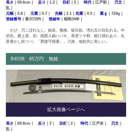
長さ
｜69.6cm｜
反り
｜1.2｜
目釘
｜2｜
時代
｜江戸初｜
刃文
｜
乱｜
元幅
｜2.8｜
元重
｜0.7｜
先幅
｜2.1｜
先重
｜0.5｜
重ｇ
｜724g｜
登録番号
｜香川7205｜
登録年
｜昭和34年｜
さび、刃こぼれなし。鎬造。庵棟。板目肌。湾れ互の目乱れる。中
切先。磨上茎。切。桜図入銅ハバキ。黒塗ツヤ鞘、鯉口壊れあり。丸
形透かし鉄ツバ。「肥後守国康」。刀身、地鉄共に美しい。
B4038 85万円 無銘
拡大画像ページへ
長さ
｜69.8cm｜
反り
｜2｜
目釘
｜2｜
時代
｜江戸末｜
刃文
｜
乱｜