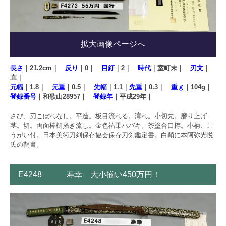
拡大画像ページへ
長さ
｜21.2cm｜
反り
｜0｜
目釘
｜2｜
時代
｜室町末｜
刃文
｜
直｜
元幅
｜1.8｜
元重
｜0.5｜
先幅
｜1.1｜
先重
｜0.3｜
重ｇ
｜104g｜
登録番号
｜和歌山28957｜
登録年
｜平成29年｜
さび、刃こぼれなし。平造。板目流れる。湾れ。小切先。磨り上げ
茎。切。両面棒樋掻き流し。金色祐乗ハバキ。茶塗合口拵。小柄、こ
うがい付。日本美術刀剣保存協会保存刀剣鑑定書。白鞘に本阿弥光悦
氏の鞘書。
E4248 寿幸 大小揃い450万円！