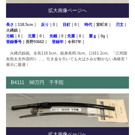
拡大画像ページへ
長さ
｜118.5cm｜
反り
｜0｜
目釘
｜0｜
時代
｜室町末｜
刃文
｜
火縄銃｜
元幅
｜0｜
元重
｜0｜
先幅
｜0｜
先重
｜0｜
重ｇ
｜0g｜
登録番号
｜長野93662｜
登録年
｜令和7年｜
火縄式銃砲。全長118.5cm。銃身長85.0cm。口径1.2cm。「江州国
友助太夫作(刻印）」。引き金を引いても火ばさみが動かない為格安！
展示に最適！
B4111 98万円 千手院
拡大画像ページへ