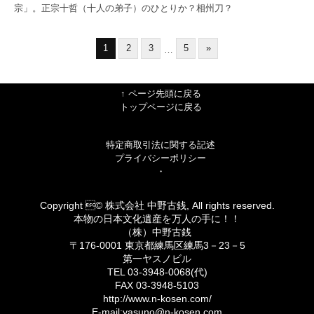
宗」。正宗十哲（十人の弟子）のひとりか？相州刀？
1
2
3
5
»
…
↑ ページ先頭に戻る
トップページに戻る
特定商取引法に関する記述
プライバシーポリシー
・
Copyright © 株式会社 中野古銭, All rights reserved.
本物の日本文化遺産を万人の手に！！
（株）中野古銭
〒176-0001 東京都練馬区練馬3－23－5
第一ヤスノビル
TEL 03-3948-0068(代)
FAX 03-3948-5103
http://www.n-kosen.com/
E-mail:yasuno@n-kosen.com