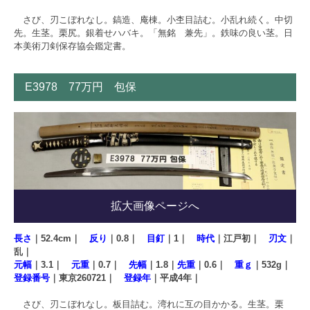
さび、刃こぼれなし。鎬造、庵棟。小杢目詰む。小乱れ続く。中切
先。生茎。栗尻。銀着せハバキ。「無銘 兼先」。鉄味の良い茎。日
本美術刀剣保存協会鑑定書。
E3978 77万円 包保
拡大画像ページへ
長さ
｜52.4cm｜
反り
｜0.8｜
目釘
｜1｜
時代
｜江戸初｜
刃文
｜
乱｜
元幅
｜3.1｜
元重
｜0.7｜
先幅
｜1.8｜
先重
｜0.6｜
重ｇ
｜532g｜
登録番号
｜東京260721｜
登録年
｜平成4年｜
さび、刃こぼれなし。板目詰む。湾れに互の目かかる。生茎。栗