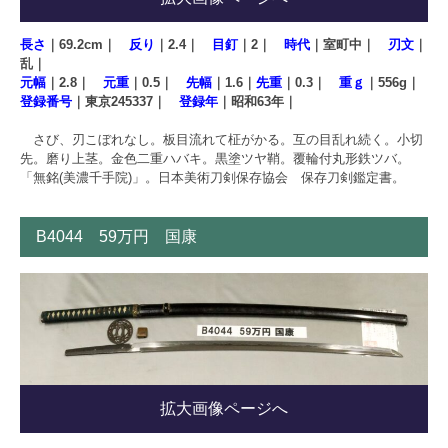
長さ
｜69.2cm｜
反り
｜2.4｜
目釘
｜2｜
時代
｜室町中｜
刃文
｜
乱｜
元幅
｜2.8｜
元重
｜0.5｜
先幅
｜1.6｜
先重
｜0.3｜
重ｇ
｜556g｜
登録番号
｜東京245337｜
登録年
｜昭和63年｜
さび、刃こぼれなし。板目流れて柾がかる。互の目乱れ続く。小切
先。磨り上茎。金色二重ハバキ。黒塗ツヤ鞘。覆輪付丸形鉄ツバ。
「無銘(美濃千手院)」。日本美術刀剣保存協会 保存刀剣鑑定書。
B4044 59万円 国康
拡大画像ページへ