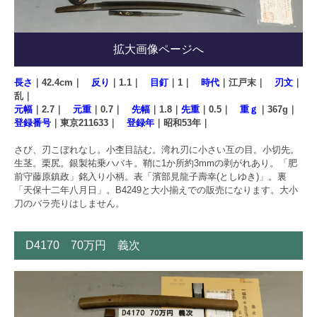
拡大画像ページへ
長さ
｜42.4cm｜
反り
｜1.1｜
目釘
｜1｜
時代
｜江戸末｜
刃文
｜
乱｜
元幅
｜2.7｜
元重
｜0.7｜
先幅
｜1.8｜
先重
｜0.5｜
重ｇ
｜367g｜
登録番号
｜東京211633｜
登録年
｜昭和53年｜
さび、刃こぼれなし。小杢目詰む。湾れ刃に小さい互の目。小切先。
生茎。栗尻。銀製祐乗ハバキ。鞘に1か所約3mmの剥がれあり。「肥
前守藤原鎮政」銘入り小柄。表「濱部見龍子壽幸(としゆき)」。裏
「天保十二年八月日」。B4249と大小揃えでの販売になります。大小
刀のバラ売りはしません。
D4170 70万円 義次