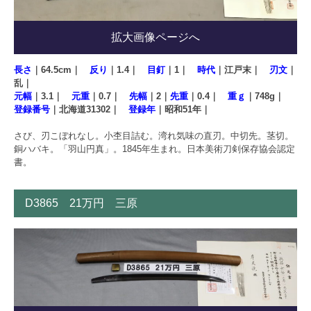
拡大画像ページへ
長さ
｜64.5cm｜
反り
｜1.4｜
目釘
｜1｜
時代
｜江戸末｜
刃文
｜
乱｜
元幅
｜3.1｜
元重
｜0.7｜
先幅
｜2｜
先重
｜0.4｜
重ｇ
｜748g｜
登録番号
｜北海道31302｜
登録年
｜昭和51年｜
さび、刃こぼれなし。小杢目詰む。湾れ気味の直刃。中切先。茎切。
銅ハバキ。「羽山円真」。1845年生まれ。日本美術刀剣保存協会認定
書。
D3865 21万円 三原