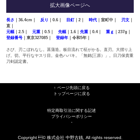
拡大画像ページへ
長さ
｜36.4cm｜
反り
｜0.6｜
目釘
｜2｜
時代
｜室町中｜
刃文
｜
直｜
元幅
｜2.5｜
元重
｜0.5｜
先幅
｜1.6｜
先重
｜0.4｜
重ｇ
｜237g｜
登録番号
｜東京327085｜
登録年
｜令和5年｜
さび、刃こぼれなし。菖蒲造。板目流れて柾がかる。直刃。大摺り上
げ。切。平行なヤスリ目。金色ハバキ。「無銘(三原）」。日刀保貴重
刀剣認定書。
↑ ページ先頭に戻る
トップページに戻る
特定商取引法に関する記述
プライバシーポリシー
・
Copyright © 株式会社 中野古銭, All rights reserved.