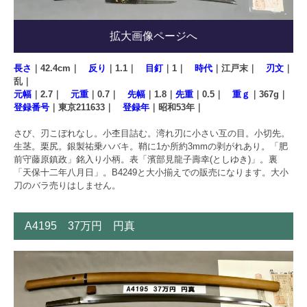
拡大画像ページへ
長さ
｜42.4cm｜
反り
｜1.1｜
目釘
｜1｜
時代
｜江戸末｜
刃文
｜
乱｜
元幅
｜2.7｜
元重
｜0.7｜
先幅
｜1.8｜
先重
｜0.5｜
重ｇ
｜367g｜
登録番号
｜東京211633｜
登録年
｜昭和53年｜
さび、刃こぼれなし。小杢目詰む。湾れ刃に小さい互の目。小切先。
生茎。栗尻。銀製祐乗ハバキ。鞘に1か所約3mmの剥がれあり。「肥
前守藤原鎮政」銘入り小柄。表「濱部見龍子壽幸(としゆき)」。裏
「天保十二年八月日」。B4249と大小揃えでの販売になります。大小
刀のバラ売りはしません。
A4195 37万円 円真