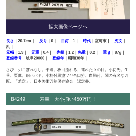
拡大画像ページへ
長さ
｜20.7cm｜
反り
｜0｜
目釘
｜1｜
時代
｜室町末｜
刃文
｜
乱｜
元幅
｜1.9｜
元重
｜0.4｜
先幅
｜1.2｜
先重
｜0.2｜
重ｇ
｜87g｜
登録番号
｜岐阜20000｜
登録年
｜昭和38年｜
さび、刃こぼれなし。平造。板目流れる。連れた互の目。小切先。生
茎。栗尻。銅ハバキ。小柄付黒塗ツヤ合口拵。白鞘付。関の有名な刀
匠。「兼定」。日本美術刀剣保存協会 認定書。
B4249 寿幸 大小揃い450万円！