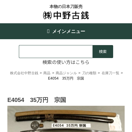
本物の日本刀販売
メインメニュー
検索の使い方はこちら
株式会社中野古銭
>
商品
>
商品ジャンル
>
刀の種類
>
在庫刀一覧
>
E4054 35万円 宗国
E4054 35万円 宗国