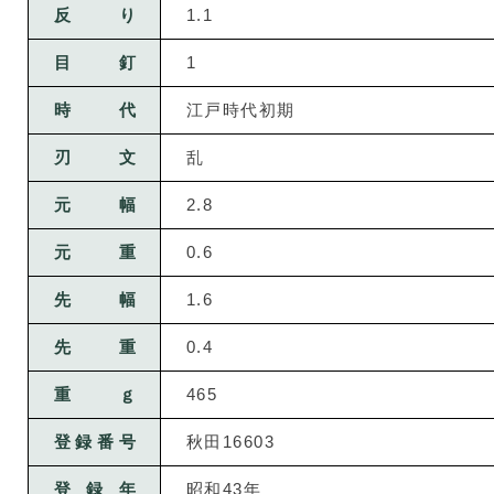
反り
1.1
目釘
1
時代
江戸時代初期
刃文
乱
元幅
2.8
元重
0.6
先幅
1.6
先重
0.4
重ｇ
465
登録番号
秋田16603
登録年
昭和43年