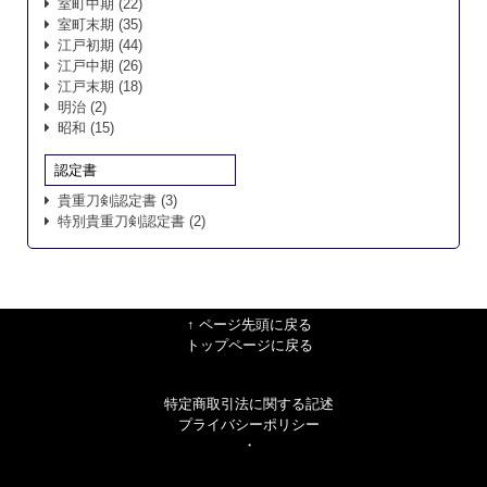
室町中期
(22)
室町末期
(35)
江戸初期
(44)
江戸中期
(26)
江戸末期
(18)
明治
(2)
昭和
(15)
認定書
貴重刀剣認定書
(3)
特別貴重刀剣認定書
(2)
↑ ページ先頭に戻る
トップページに戻る
特定商取引法に関する記述
プライバシーポリシー
・