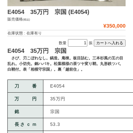
E4054 35万円 宗国 (E4054)
販売価格
(税込)
¥350,000
在庫状態 : 在庫有り
数量
振
E4054 35万円 宗国
さび、刃こぼれなし。鎬造。庵棟。板目詰む。三本杉風の互の目
乱れ。小切先。銅ハバキ。松葉模様の茶ツヤ変り鞘。丸形鉄ツバ。
白鞘付。表「相模守宗国」。裏「越前住」。
刀番
E4054
万円
35万円
銘
宗国
長さｃｍ
53.3