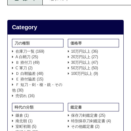
Category
刀の種類
価格帯
在庫刀一覧
(169)
10万円以上
(36)
A 白鞘刀
(25)
20万円以上
(27)
Ｂ 拵付刀
(49)
30万円以上
(47)
C 軍刀
(2)
50万円以上
(50)
Ｄ 白鞘脇差
(48)
100万円以上
(9)
Ｅ 拵付脇差
(15)
Ｆ 短刀・剣・槍・銃・その
他
(30)
売切れ
(16)
時代の分類
鑑定書
鎌倉
(1)
保存刀剣鑑定書
(25)
南北朝
(1)
特別保存刀剣鑑定書
(4)
室町初期
(5)
その他鑑定書
(2)