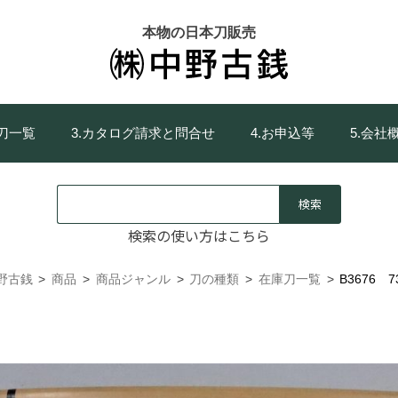
本物の日本刀販売
庫刀一覧
3.カタログ請求と問合せ
4.お申込等
5.会社
検索の使い方はこちら
野古銭
>
商品
>
商品ジャンル
>
刀の種類
>
在庫刀一覧
>
B3676 