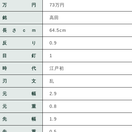
万円
73万円
銘
高田
長さｃｍ
64.5cm
反り
0.9
目釘
1
時代
江戸初
刃文
乱
元幅
2.9
元重
0.8
先幅
1.9
先重
0.5