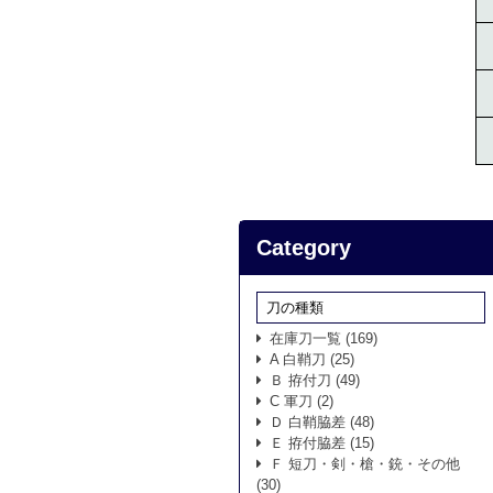
Category
刀の種類
在庫刀一覧
(169)
A 白鞘刀
(25)
Ｂ 拵付刀
(49)
C 軍刀
(2)
Ｄ 白鞘脇差
(48)
Ｅ 拵付脇差
(15)
Ｆ 短刀・剣・槍・銃・その他
(30)