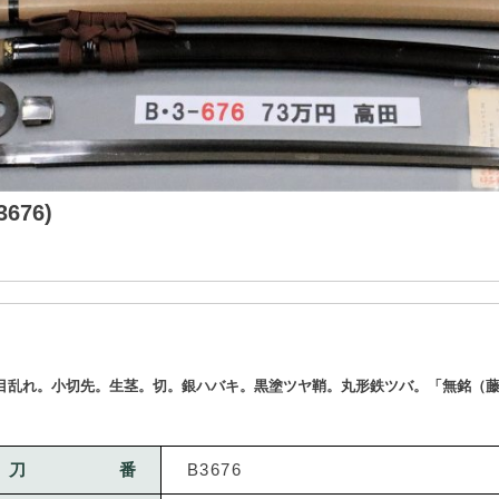
676)
乱れ。小切先。生茎。切。銀ハバキ。黒塗ツヤ鞘。丸形鉄ツバ。「無銘（藤
刀番
B3676