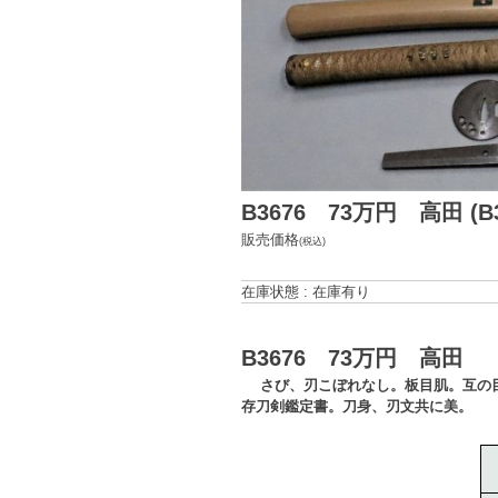
B3676 73万円 高田 (B3
販売価格
(税込)
在庫状態 : 在庫有り
B3676 73万円 高田
さび、刃こぼれなし。板目肌。互の目
存刀剣鑑定書。刀身、刃文共に美。