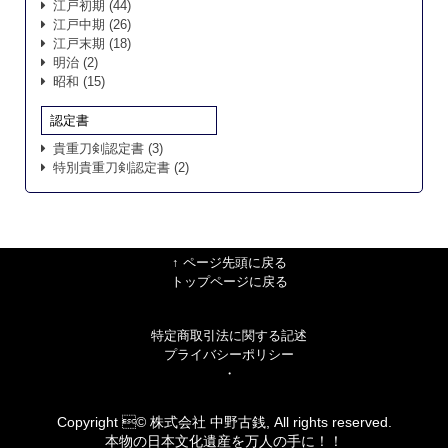
江戸初期
(44)
江戸中期
(26)
江戸末期
(18)
明治
(2)
昭和
(15)
認定書
貴重刀剣認定書
(3)
特別貴重刀剣認定書
(2)
↑ ページ先頭に戻る
トップページに戻る
特定商取引法に関する記述
プライバシーポリシー
・
Copyright © 株式会社 中野古銭, All rights reserved.
本物の日本文化遺産を万人の手に！！