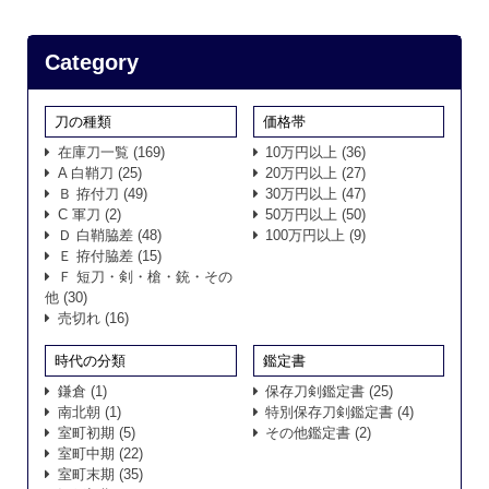
Category
刀の種類
価格帯
在庫刀一覧
(169)
10万円以上
(36)
A 白鞘刀
(25)
20万円以上
(27)
Ｂ 拵付刀
(49)
30万円以上
(47)
C 軍刀
(2)
50万円以上
(50)
Ｄ 白鞘脇差
(48)
100万円以上
(9)
Ｅ 拵付脇差
(15)
Ｆ 短刀・剣・槍・銃・その
他
(30)
売切れ
(16)
時代の分類
鑑定書
鎌倉
(1)
保存刀剣鑑定書
(25)
南北朝
(1)
特別保存刀剣鑑定書
(4)
室町初期
(5)
その他鑑定書
(2)
室町中期
(22)
室町末期
(35)