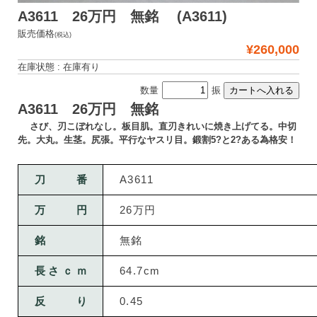
A3611 26万円 無銘 (A3611)
販売価格
(税込)
¥260,000
在庫状態 : 在庫有り
数量
振
A3611 26万円 無銘
さび、刃こぼれなし。板目肌。直刃きれいに焼き上げてる。中切
先。大丸。生茎。尻張。平行なヤスリ目。鍛割5?と2?ある為格安！
刀番
A3611
万円
26万円
銘
無銘
長さｃｍ
64.7cm
反り
0.45