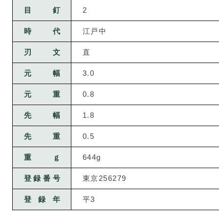
目釘
2
時代
江戸中
刃文
直
元幅
3.0
元重
0.8
先幅
1.8
先重
0.5
重ｇ
644g
登録番号
東京256279
登録年
平3