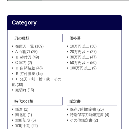
Category
刀の種類
価格帯
在庫刀一覧
(169)
10万円以上
(36)
A 白鞘刀
(25)
20万円以上
(27)
Ｂ 拵付刀
(49)
30万円以上
(47)
C 軍刀
(2)
50万円以上
(50)
Ｄ 白鞘脇差
(48)
100万円以上
(9)
Ｅ 拵付脇差
(15)
Ｆ 短刀・剣・槍・銃・その
他
(30)
売切れ
(16)
時代の分類
鑑定書
鎌倉
(1)
保存刀剣鑑定書
(25)
南北朝
(1)
特別保存刀剣鑑定書
(4)
室町初期
(5)
その他鑑定書
(2)
室町中期
(22)