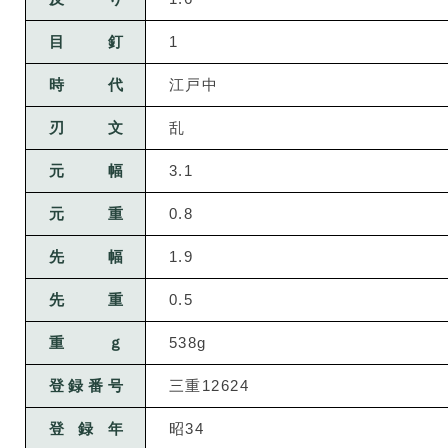
目釘
1
時代
江戸中
刃文
乱
元幅
3.1
元重
0.8
先幅
1.9
先重
0.5
重ｇ
538g
登録番号
三重12624
登録年
昭34