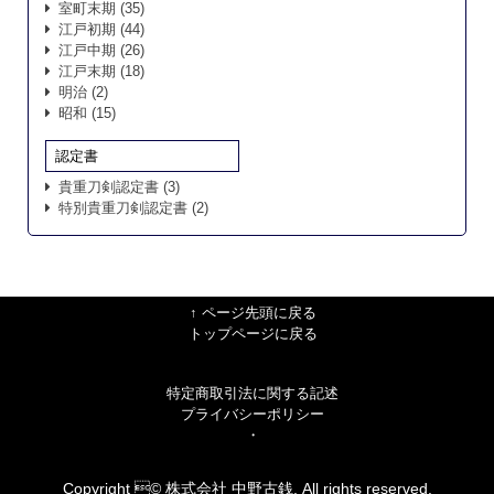
室町末期
(35)
江戸初期
(44)
江戸中期
(26)
江戸末期
(18)
明治
(2)
昭和
(15)
認定書
貴重刀剣認定書
(3)
特別貴重刀剣認定書
(2)
↑ ページ先頭に戻る
トップページに戻る
特定商取引法に関する記述
プライバシーポリシー
・
Copyright © 株式会社 中野古銭, All rights reserved.