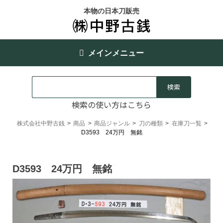
本物の日本刀販売
メインメニュー
検索の使い方はこちら
株式会社中野古銭
>
商品
>
商品ジャンル
>
刀の種類
>
在庫刀一覧
>
D3593 24万円 無銘
D3593 24万円 無銘