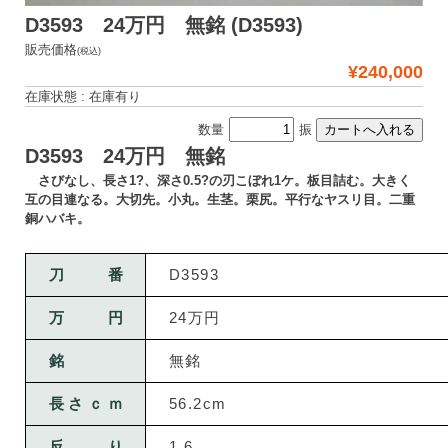
D3593 24万円 無銘 (D3593)
販売価格
(税込)
¥240,000
在庫状態 : 在庫有り
数量
振
D3593 24万円 無銘
さびなし、長さ1?、深さ0.5?の刃こぼれ1ケ。板目詰む。大きく
互の目連なる。大切先。小丸。生茎。栗尻。平行なヤスリ目。二重
銅ハバキ。
刀番
D3593
万円
24万円
銘
無銘
長さｃｍ
56.2cm
反り
1.6