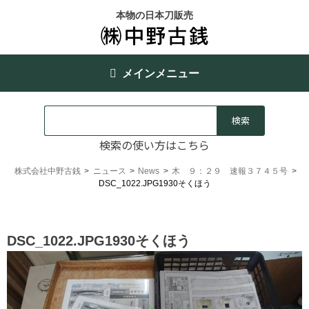
本物の日本刀販売
メインメニュー
検索の使い方はこちら
株式会社中野古銭
>
ニュース
>
News
>
木 ９：２９ 速報３７４５号
>
DSC_1022.JPG1930そくほう
DSC_1022.JPG1930そくほう