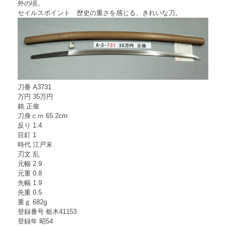
外の頃。
セイルスポイント 歴史の重さを感じる、きれいな刀。
刀番 A3731
万円 35万円
銘 正俊
刀身ｃｍ 65.2cm
反り 1.4
目釘 1
時代 江戸末
刃文 乱
元幅 2.9
元重 0.8
先幅 1.9
先重 0.5
重ｇ 682g
登録番号 栃木41153
登録年 昭54