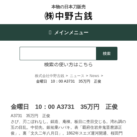
本物の日本刀販売
メインメニュー
検索の使い方はこちら
株式会社中野古銭
>
ニュース
>
News
>
金曜日 10：00 A3731 35万円 正俊
金曜日 10：00 A3731 35万円 正俊
A3731 35万円 正俊
さび、刃こぼれなし。鎬造、庵棟。板目に杢目交じる。湾れ調の
互の目乱。中切先。銀祐乗ハバキ。表「覇府住岩井鬼晋麿源正
俊」。裏「文久二年八月日」。1862年スエズ運河開通、桜田門