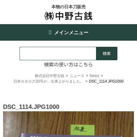
本物の日本刀販売
メインメニュー
検索の使い方はこちら
株式会社中野古銭
>
ニュース
>
News
>
日本カタログ20号が、出来上がりました。
>
DSC_1114.JPG1000
DSC_1114.JPG1000