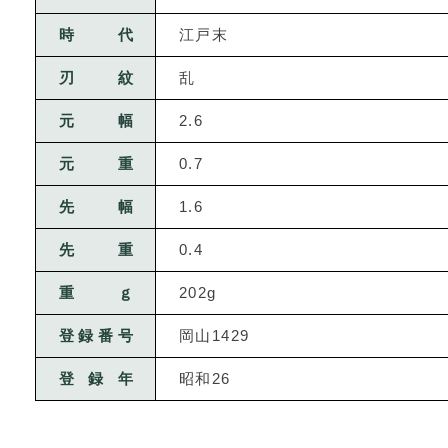
時代
江戸末
刃紋
乱
元幅
2.6
元重
0.7
先幅
1.6
先重
0.4
重ｇ
202g
登録番号
岡山1429
登録年
昭和26