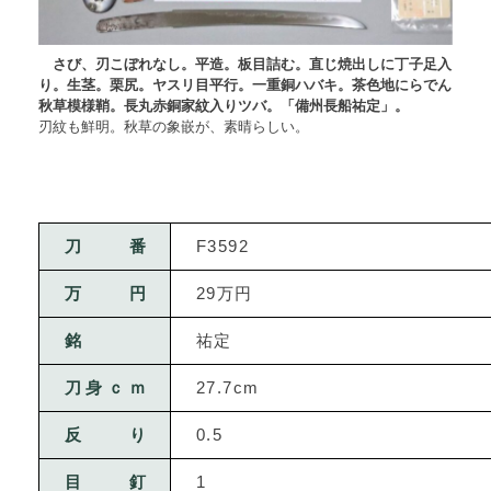
さび、刃こぼれなし。平造。板目詰む。直じ焼出しに丁子足入
り。生茎。栗尻。ヤスリ目平行。一重銅ハバキ。茶色地にらでん
秋草模様鞘。長丸赤銅家紋入りツバ。「備州長船祐定」。
刃紋も鮮明。秋草の象嵌が、素晴らしい。
刀番
F3592
万円
29万円
銘
祐定
刀身ｃｍ
27.7cm
反り
0.5
目釘
1