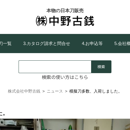
本物の日本刀販売
庫刀一覧
3.カタログ請求と問合せ
4.お申込等
5.会社
検索の使い方はこちら
株式会社中野古銭
>
ニュース
>
模擬刀多数、入荷しました。
た。