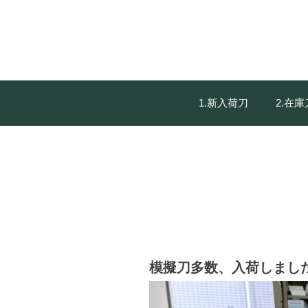
1.新入荷刀
2.在
模擬刀多数、入荷しまし