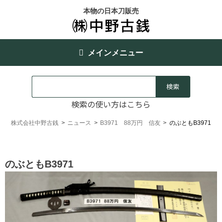
本物の日本刀販売
メインメニュー
検索の使い方はこちら
株式会社中野古銭
>
ニュース
>
B3971 88万円 信友
>
のぶともB3971
のぶともB3971