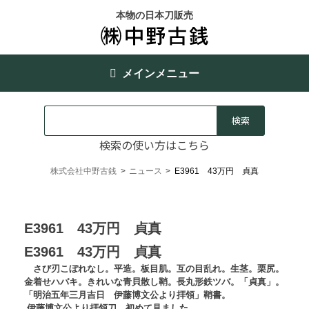
本物の日本刀販売
メインメニュー
検索の使い方はこちら
株式会社中野古銭
>
ニュース
>
E3961 43万円 貞真
E3961 43万円 貞真
E3961 43万円 貞真
さび刃こぼれなし。平造。板目肌。互の目乱れ。生茎。栗尻。
金着せハバキ。きれいな青貝散し鞘。長丸形鉄ツバ。「貞真」。
「明治五年三月吉日 伊藤博文公より拝領」鞘書。
伊藤博文公より拝領刀、初めて見ました。