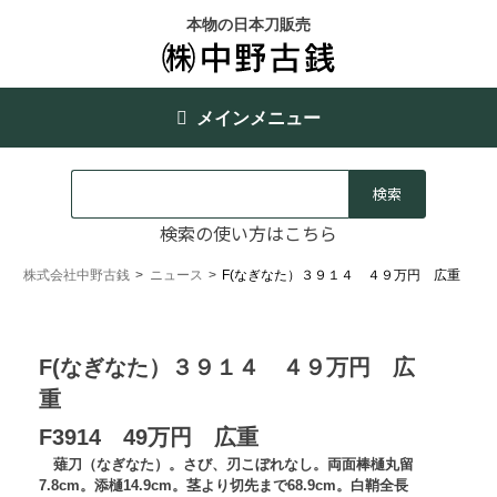
本物の日本刀販売
メインメニュー
検索の使い方はこちら
株式会社中野古銭
>
ニュース
>
F(なぎなた）３９１４ ４９万円 広重
F(なぎなた）３９１４ ４９万円 広
重
F3914 49万円 広重
薙刀（なぎなた）。さび、刃こぼれなし。両面棒樋丸留
7.8cm。添樋14.9cm。茎より切先まで68.9cm。白鞘全長