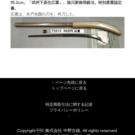
95.2cm。「武州下原住広重」。徳川家御用鍛冶。特別貴重認定
書。
広重は、水戸光圀の刀を、作刀した。
↑ ページ先頭に戻る
トップページに戻る
特定商取引法に関する記述
プライバシーポリシー
・
Copyright © 株式会社 中野古銭, All rights reserved.