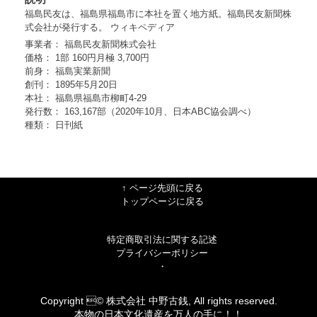
福島民友は、福島県福島市に本社を置く地方紙。福島民友新聞株
式会社が発行する。
ウィキペディア
事業者
：
福島民友新聞株式会社
価格
：
1部 160円月極 3,700円
前身
：
福島実業新聞
創刊
：
1895年5月20日
本社
：
福島県福島市柳町4-29
発行数
：
163,167部（2020年10月、日本ABC協会調べ）
種類
：
日刊紙
↑ ページ先頭に戻る
トップページに戻る
特定商取引法に関する記述
プライバシーポリシー
・
Copyright © 株式会社 中野古銭, All rights reserved.
本物の日本文化遺産を万人の手に！！