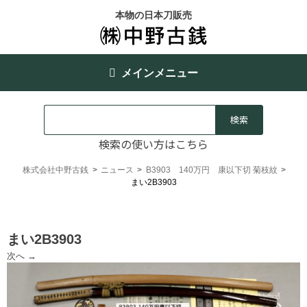
本物の日本刀販売
メインメニュー
検索の使い方はこちら
株式会社中野古銭
>
ニュース
>
B3903 140万円 康以下切 菊枝紋
>
まい2B3903
まい2B3903
次へ →