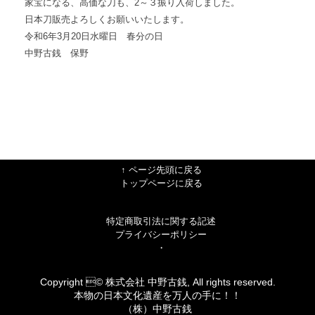
家宝になる、高価な刀も、2～３振り入荷しました。
日本刀販売よろしくお願いいたします。
令和6年3月20日水曜日 春分の日
中野古銭 保野
↑ ページ先頭に戻る
トップページに戻る
特定商取引法に関する記述
プライバシーポリシー
・
Copyright © 株式会社 中野古銭, All rights reserved.
本物の日本文化遺産を万人の手に！！
（株）中野古銭