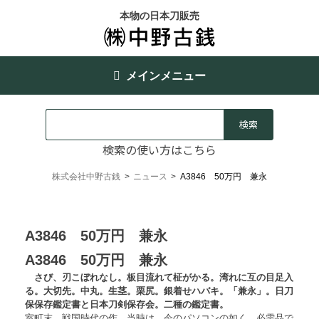
本物の日本刀販売
メインメニュー
検索の使い方はこちら
株式会社中野古銭
>
ニュース
>
A3846 50万円 兼永
A3846 50万円 兼永
A3846 50万円 兼永
さび、刃こぼれなし。板目流れて柾がかる。湾れに互の目足入
る。大切先。中丸。生茎。栗尻。銀着せハバキ。「兼永」。日刀
保保存鑑定書と日本刀剣保存会。二種の鑑定書。
室町末、戦国時代の作。当時は、今のパソコンの如く、必需品で