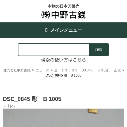
本物の日本刀販売
メインメニュー
検索の使い方はこちら
株式会社中野古銭
>
ニュース
>
金 １３：３３ D3.646 ５３万円 正俊
>
DSC_0845 彫 B 1005
DSC_0845 彫 B 1005
← 前へ