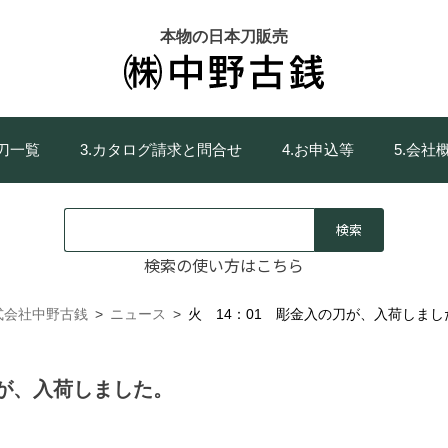
本物の日本刀販売
庫刀一覧
3.カタログ請求と問合せ
4.お申込等
5.会社
検索の使い方はこちら
式会社中野古銭
>
ニュース
>
火 14：01 彫金入の刀が、入荷しまし
刀が、入荷しました。