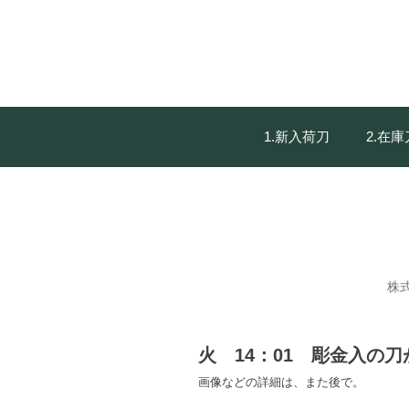
1.新入荷刀
2.在
株
火 14：01 彫金入の
画像などの詳細は、また後で。