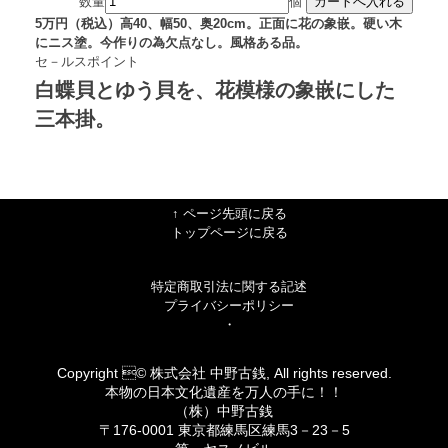
数量
個
5万円（税込）高40、幅50、奥20cm。正面に花の象嵌。硬い木
にニス塗。今作りの為欠点なし。風格ある品。
セ－ルスポイント
白蝶貝とゆう貝を、花模様の象嵌にした
三本掛。
↑ ページ先頭に戻る
トップページに戻る
特定商取引法に関する記述
プライバシーポリシー
・
Copyright © 株式会社 中野古銭, All rights reserved.
本物の日本文化遺産を万人の手に！！
（株）中野古銭
〒176-0001 東京都練馬区練馬3－23－5