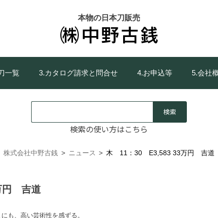
本物の日本刀販売
庫刀一覧
3.カタログ請求と問合せ
4.お申込等
5.会社
検索の使い方はこちら
株式会社中野古銭
>
ニュース
>
木 11：30 E3,583 33万円 吉道
3万円 吉道
えにも、高い芸術性を感ずる。