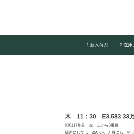
1.新入荷刀
2.在
木 11：30 E3,583 3
030117別刷
左 上から3番目
脇差にしては、高いが、刀身にも、拵