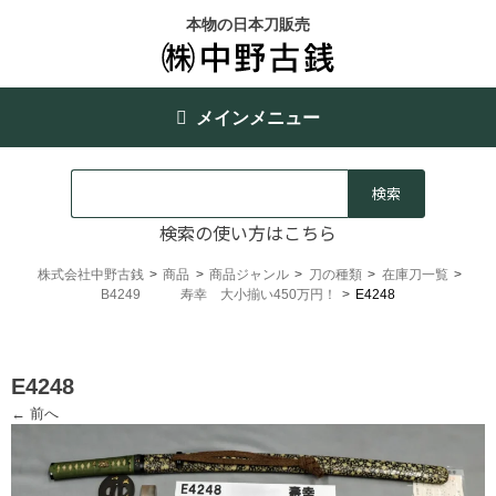
本物の日本刀販売
メインメニュー
検索の使い方はこちら
株式会社中野古銭
>
商品
>
商品ジャンル
>
刀の種類
>
在庫刀一覧
>
B4249 寿幸 大小揃い450万円！
>
E4248
E4248
← 前へ