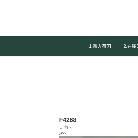
1.新入荷刀
2.在
F4268
← 前へ
次へ →