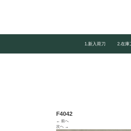
1.新入荷刀
2.在
F4042
← 前へ
次へ →