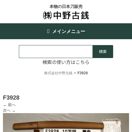
本物の日本刀販売
メインメニュー
検索の使い方はこちら
株式会社中野古銭
>
F3928
F3928
← 前へ
次へ →