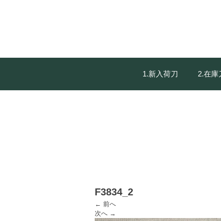
1.新入荷刀
2.在
F3834_2
← 前へ
次へ →