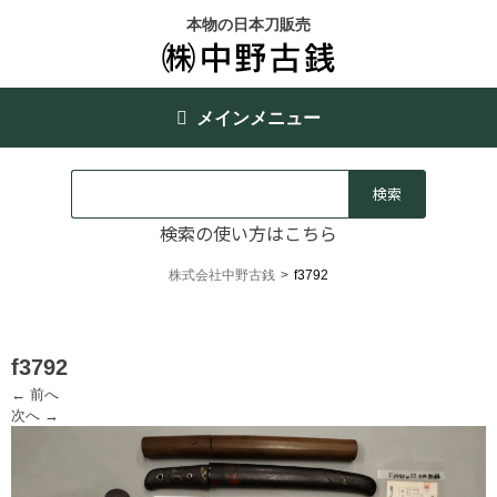
本物の日本刀販売
メインメニュー
検索の使い方はこちら
株式会社中野古銭
>
f3792
f3792
← 前へ
次へ →