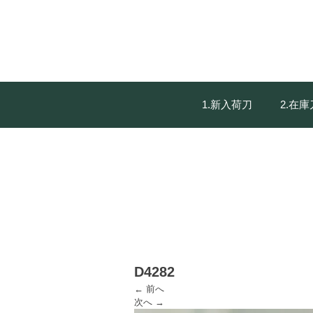
1.新入荷刀
2.在
D4282
← 前へ
次へ →