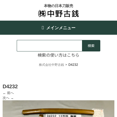
本物の日本刀販売
メインメニュー
検索の使い方はこちら
株式会社中野古銭
>
D4232
D4232
← 前へ
次へ →