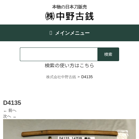
本物の日本刀販売
メインメニュー
検索の使い方はこちら
株式会社中野古銭
>
D4135
D4135
← 前へ
次へ →