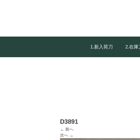
1.新入荷刀
2.在
D3891
← 前へ
次へ →