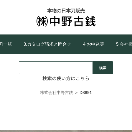
本物の日本刀販売
庫刀一覧
3.カタログ請求と問合せ
4.お申込等
5.会社
検索の使い方はこちら
株式会社中野古銭
>
D3891