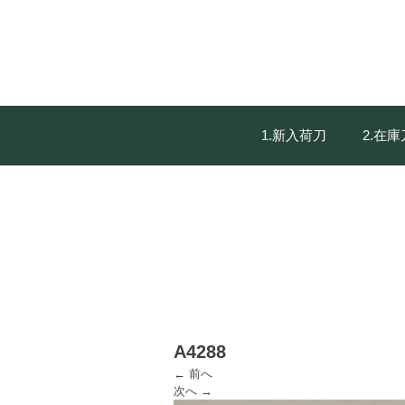
1.新入荷刀
2.在
A4288
← 前へ
次へ →