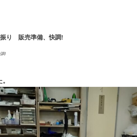
振り 販売準備、快調!
調!
た。