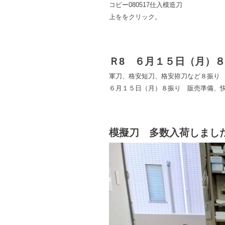
コピー080517仕入模造刀
上ををクリック。
Ｒ8 ６月１５日（月）８
軍刀、格安短刀、格安拵刀など８振り
６月１５日（月）８振り 販売準備、快
模擬刀 多数入荷しまし