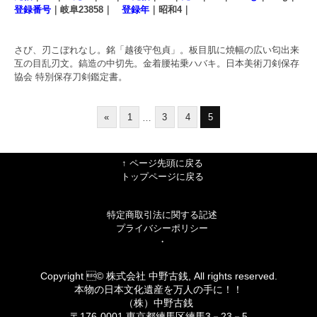
登録番号
｜岐阜23858｜
登録年
｜昭和4｜
さび、刃こぼれなし。銘「越後守包貞」。板目肌に焼幅の広い匂出来
互の目乱刃文。鎬造の中切先。金着腰祐乗ハバキ。日本美術刀剣保存
協会 特別保存刀剣鑑定書。
«
1
3
4
5
…
↑ ページ先頭に戻る
トップページに戻る
特定商取引法に関する記述
プライバシーポリシー
・
Copyright © 株式会社 中野古銭, All rights reserved.
本物の日本文化遺産を万人の手に！！
（株）中野古銭
〒176-0001 東京都練馬区練馬3－23－5