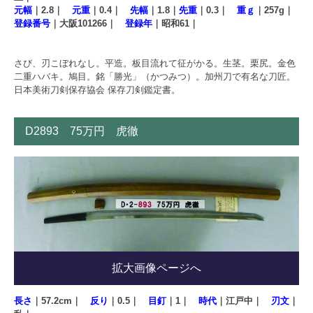
元幅
｜2.8｜
元重
｜0.4｜
先幅
｜1.8｜
先重
｜0.3｜
重ｇ
｜257g｜
登録番号
｜大阪101266｜
登録年
｜昭和61｜
さび、刃こぼれなし。平造。板目流れて征がかる。生茎。栗尻。金色
二重ハバキ。鳩目。銘「勝光」（かつみつ）。加州刀で有名な刀匠。
日本美術刀剣保存協会 保存刀剣鑑定書。
D2893 75万円 虎徹
拡大画像ページへ
長さ
｜57.2cm｜
反り
｜0.5｜
目釘
｜1｜
時代
｜江戸中｜
刃文
｜