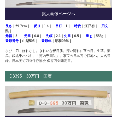
拡大画像ページへ
長さ
｜59.7cm｜
反り
｜1.4｜
目釘
｜1｜
時代
｜江戸初｜
刃文
｜
乱｜
元幅
｜3｜
元重
｜0.8｜
先幅
｜2.1｜
先重
｜0.5｜
重ｇ
｜558g｜
登録番号
｜山梨505｜
登録年
｜昭和26年｜
さび、刃こぼれなし。きれいな板目肌。深い湾れに互の目。生茎。栗
尻。銀祐乗ハバキ。「河内守国助」。家宝の日本刀で戦地へ。大名登
録。日本美術刀剣保存協会 保存刀剣鑑定書。
D3395 30万円 国廣