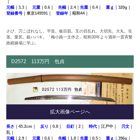
｜
元幅
｜3.3｜
元重
｜0.6｜
先幅
｜2.4｜
先重
｜0.4｜
重ｇ
｜320g｜
登録番号
｜東京149591｜
登録年
｜昭和44｜
さび、刃こぼれなし。平造。板目肌。互の目乱れ。大切先。大丸。生
茎。栗尻。銀ハバキ。「梅小路一文作之」昭和30年より酒井一貫斉繁
政鍛錬場に学ぶ。
D2572 113万円 包貞
拡大画像ページへ
長さ
｜45.2cm｜
反り
｜0.8｜
目釘
｜2｜
時代
｜江戸中｜
刃文
｜
乱｜
元幅
｜2.9｜
元重
｜0.6｜
先幅
｜1.8｜
先重
｜0.5｜
重ｇ
｜396g｜