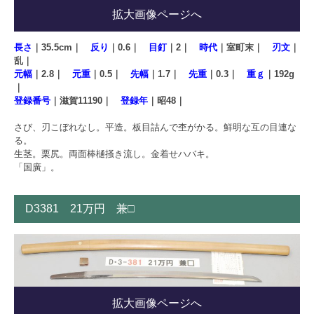
拡大画像ページへ
長さ
｜35.5cm｜
反り
｜0.6｜
目釘
｜2｜
時代
｜室町末｜
刃文
｜
乱｜
元幅
｜2.8｜
元重
｜0.5｜
先幅
｜1.7｜
先重
｜0.3｜
重ｇ
｜192g
｜
登録番号
｜滋賀11190｜
登録年
｜昭48｜
さび、刃こぼれなし。平造。板目詰んで杢がかる。鮮明な互の目連な
る。
生茎。栗尻。両面棒樋掻き流し。金着せハバキ。
「国廣」。
D3381 21万円 兼□
拡大画像ページへ