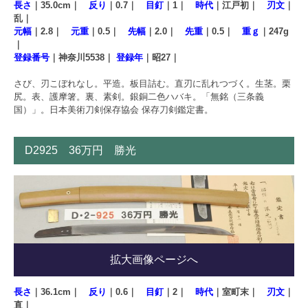
長さ
｜35.0cm｜
反り
｜0.7｜
目釘
｜1｜
時代
｜江戸初｜
刃文
｜
乱｜
元幅
｜2.8｜
元重
｜0.5｜
先幅
｜2.0｜
先重
｜0.5｜
重ｇ
｜247g
｜
登録番号
｜神奈川5538｜
登録年
｜昭27｜
さび、刃こぼれなし。平造。板目詰む。直刃に乱れつづく。生茎。栗
尻。表、護摩箸。裏、素剣。銀銅二色ハバキ。「無銘（三条義
国）」。日本美術刀剣保存協会 保存刀剣鑑定書。
D2925 36万円 勝光
拡大画像ページへ
長さ
｜36.1cm｜
反り
｜0.6｜
目釘
｜2｜
時代
｜室町末｜
刃文
｜
直｜