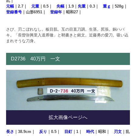
乱｜
元幅
｜2.7｜
元重
｜0.5｜
先幅
｜1.9｜
先重
｜0.3｜
重ｇ
｜528g｜
登録番号
｜山形6951｜
登録年
｜昭和27｜
さび、刃こぼれなし。板目肌。互の目直刀調。生茎。尻張。銅ハバ
キ。「長曽弥興里入道乕徹」と鞘書きと銘文。近藤勇の愛刀。吸い込
まれそうな刀身。
D2736 40万円 一文
拡大画像ページへ
長さ
｜38.9cm｜
反り
｜0.5｜
目釘
｜1｜
時代
｜昭和｜
刃文
｜乱