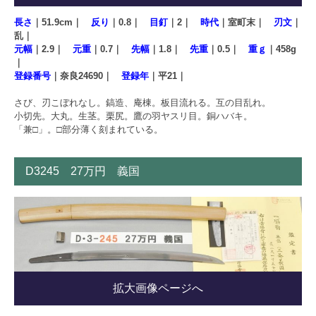
長さ
｜51.9cm｜
反り
｜0.8｜
目釘
｜2｜
時代
｜室町末｜
刃文
｜
乱｜
元幅
｜2.9｜
元重
｜0.7｜
先幅
｜1.8｜
先重
｜0.5｜
重ｇ
｜458g
｜
登録番号
｜奈良24690｜
登録年
｜平21｜
さび、刃こぼれなし。鎬造、庵棟。板目流れる。互の目乱れ。
小切先。大丸。生茎。栗尻。鷹の羽ヤスリ目。銅ハバキ。
「兼□」。□部分薄く刻まれている。
D3245 27万円 義国
拡大画像ページへ