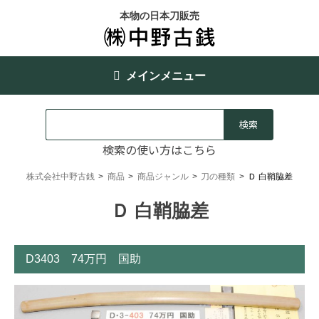
本物の日本刀販売
メインメニュー
検索の使い方はこちら
株式会社中野古銭
>
商品
>
商品ジャンル
>
刀の種類
>
Ｄ 白鞘脇差
Ｄ 白鞘脇差
D3403 74万円 国助